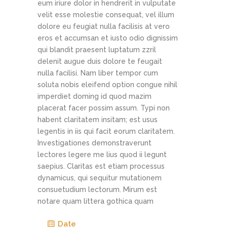
eum iriure dolor in hendrerit in vulputate
velit esse molestie consequat, vel illum
dolore eu feugiat nulla facilisis at vero
eros et accumsan et iusto odio dignissim
qui blandit praesent luptatum zzril
delenit augue duis dolore te feugait
nulla facilisi. Nam liber tempor cum
soluta nobis eleifend option congue nihil
imperdiet doming id quod mazim
placerat facer possim assum. Typi non
habent claritatem insitam; est usus
legentis in iis qui facit eorum claritatem.
Investigationes demonstraverunt
lectores legere me lius quod ii legunt
saepius. Claritas est etiam processus
dynamicus, qui sequitur mutationem
consuetudium lectorum. Mirum est
notare quam littera gothica quam
Date